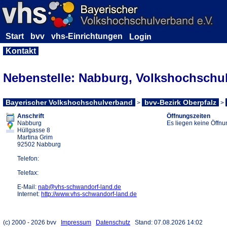
Start
bvv
vhs-Einrichtungen
Kontakt
Nebenstelle: Nabburg, Volkshochschu
Bayerischer Volkshochschulverband
bvv-Bezirk Oberpfalz
>
>
Label
Anschrift
Öffnungszeiten
Nabburg
Es liegen keine Öffnu
Hüllgasse 8
Martina Grim
92502 Nabburg
Telefon:
Telefax:
E-Mail:
nab@vhs-schwandorf-land.de
Internet:
http://www.vhs-schwandorf-land.de
(c) 2000 - 2026 bvv
Impressum
Datenschutz
Stand: 07.08.2026 14:02