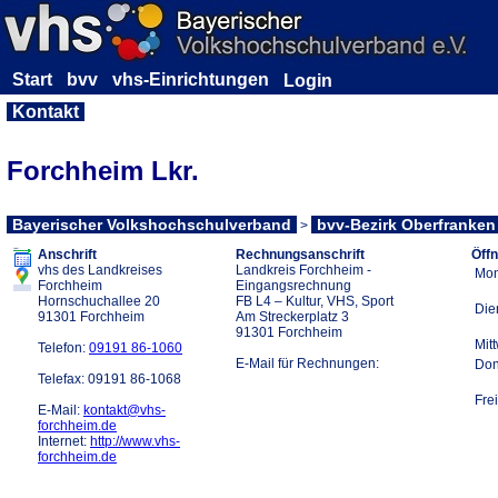
Start
bvv
vhs-Einrichtungen
Kontakt
Forchheim Lkr.
Bayerischer Volkshochschulverband
bvv-Bezirk Oberfranken
>
Label
Anschrift
Rechnungsanschrift
Öff
vhs des Landkreises
Landkreis Forchheim -
Mon
Forchheim
Eingangsrechnung
Hornschuchallee 20
FB L4 – Kultur, VHS, Sport
Die
91301 Forchheim
Am Streckerplatz 3
91301 Forchheim
Mit
Telefon:
09191 86-1060
E-Mail für Rechnungen:
Don
Telefax: 09191 86-1068
Frei
E-Mail:
kontakt@vhs-
forchheim.de
Internet:
http://www.vhs-
forchheim.de