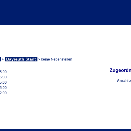
Bayreuth Stadt
>
> keine Nebenstellen
Zugeordn
5:00
5:00
Anzahl 
5:00
5:00
2:00