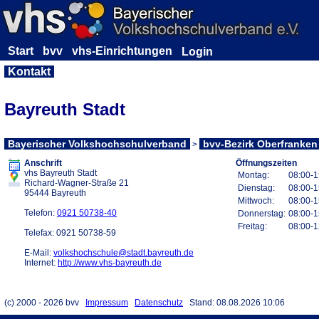
Start
bvv
vhs-Einrichtungen
Kontakt
Bayreuth Stadt
Bayerischer Volkshochschulverband
bvv-Bezirk Oberfranken
>
Label
Anschrift
Öffnungszeiten
vhs Bayreuth Stadt
Montag:
08:00-1
Richard-Wagner-Straße 21
Dienstag:
08:00-1
95444 Bayreuth
Mittwoch:
08:00-1
Telefon:
0921 50738-40
Donnerstag:
08:00-1
Freitag:
08:00-1
Telefax: 0921 50738-59
E-Mail:
volkshochschule@stadt.bayreuth.de
Internet:
http://www.vhs-bayreuth.de
(c) 2000 - 2026 bvv
Impressum
Datenschutz
Stand: 08.08.2026 10:06