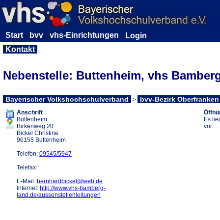
Start
bvv
vhs-Einrichtungen
Kontakt
Nebenstelle: Buttenheim, vhs Bamber
Bayerischer Volkshochschulverband
bvv-Bezirk Oberfranken
>
Label
Anschrift
Öffnu
Buttenheim
Es li
Birkenweg 20
vor.
Bickel Christine
96155 Buttenheim
Telefon:
09545/5947
Telefax:
E-Mail:
bernhardbickel@web.de
Internet:
http://www.vhs-bamberg-
land.de/aussenstellenleitungen